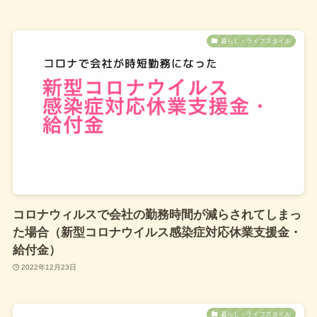
換券をもらってお得に暮らそう！
ポイントまとまる。支払いなめらか
暮らしとつながる、イオンのトータ
暮らし・ライフスタイル
アプリ と...
2022年12月7日
NISA利用状況を徹底分析：利用口
資産運用
数・買付額の推移と年代別動向
金融庁が公表した「NISA口座の利用
況（2024年9月末時点）」のデータ
ると、NI...
2025年2月10日
コロナウィルスで会社の勤務時間が減らされてしまっ
仙台市 就学援助制度を活用しよ
暮らし・ライフスタイル
た場合（新型コロナウイルス感染症対応休業支援金・
就学援助制度とは？ 就学援助制度と
給付金）
は、経済的な理由などにより就学が
2022年12月23日
難と認めら...
2023年7月13日
暮らし・ライフスタイル