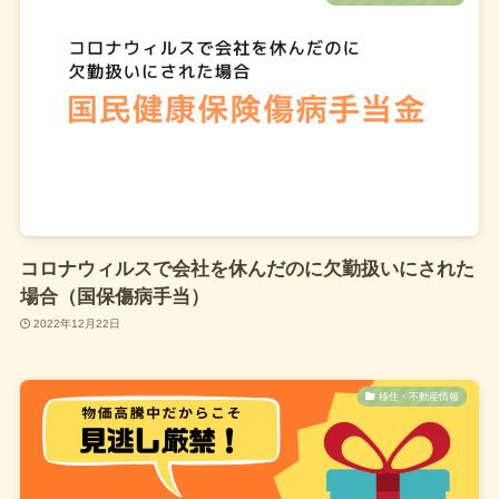
More Read
NEWS
新着記事
新着掲載店舗
「mofusand もふもふストア」
が仙台PARCOに2025年4月オー
コロナウィルスで会社を休んだのに欠勤扱いにされた
プン！猫好き必見の癒しスポッ
場合（国保傷病手当）
ト
2022年12月22日
2025年4月7日
マイメロディ＆クロミのアニバ
移住・不動産情報
ーサリーパーティが仙台PARCO
で開催！可愛さ溢れる特別な時
間を楽しもう
2025年4月6日