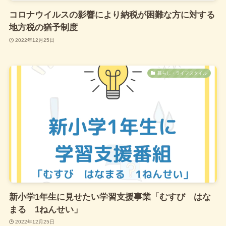
人気記事
コロナウイルスの影響により納税が困難な方に対する
地方税の猶予制度
名取市で子供と一緒に遊べる場所5
子育て
2022年12月25日
– 地元民おすすめの穴場スポット
紹介！
暮らし・ライフスタイル
仙台市のお隣に位置する名取市は、
市の利便性と豊かな自然環境が調和
た、子育...
2025年4月5日
【2025年最新】宮城県民必見！水
暮らし・ライフスタイル
代節約術で家計を守る実践ガイド
物価高が続く昨今、家計の負担は増
ばかり。特に宮城県では水道料金が
国平均を...
2025年4月5日
新小学1年生に見せたい学習支援事業「むすび はな
まる 1ねんせい」
イオンのアプリ【iAEON】で無料
移住・不動産情報
2022年12月25日