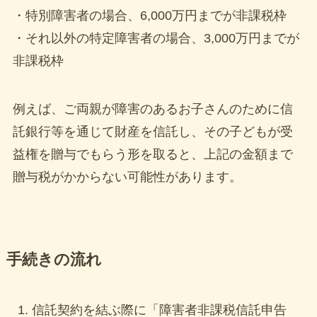
PARCOで開催！可愛さ溢れる
・特別障害者の場合、6,000万円までが非課税枠
特別な時間を楽しもう
・それ以外の特定障害者の場合、3,000万円までが
2025年4月6日
非課税枠
キャンドルナイト2025 共
～備え伝える知識が命を守る
例えば、ご両親が障害のあるお子さんのために信
～
2025年3月5日
託銀行等を通じて財産を信託し、その子どもが受
益権を贈与でもらう形を取ると、上記の金額まで
もっと見る
贈与税がかからない可能性があります。
CONTACT
手続きの流れ
-お問合せ-
信託契約を結ぶ際に「障害者非課税信託申告