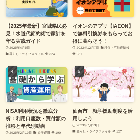
【2025年最新】宮城県民必
イオンのアプリ【iAEON】
見！水道代節約術で家計を
で無料引換券をもらってお
守る実践ガイド
得に暮らそう！
2025年4月5日
2022年12月7日
移住・不動産情報
暮らし・ライフスタイル
324
231
NISA利用状況を徹底分
仙台市 就学援助制度を活
析：利用口座数・買付額の
用しよう
推移と年代別動向
2023年7月13日
暮らし・ライフスタイル
127
2025年2月10日
資産運用
190