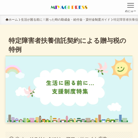
めにゅー
ホーム
生活が困る前に！困った時の助成金・給付金・貸付金制度ガイド
特定障害者扶養信
特定障害者扶養信託契約による贈与税の
特例
X
Threads
Instagram
test
検索
検索