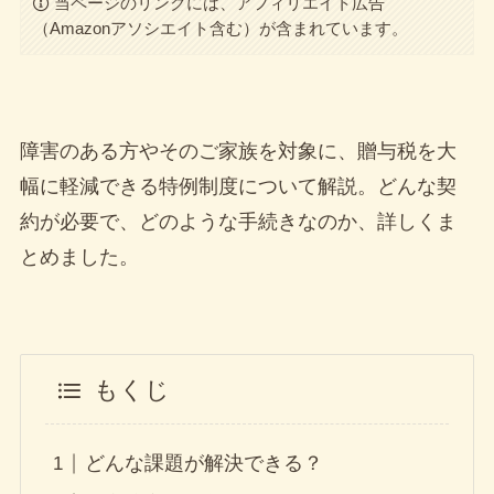
人気記事
当ページのリンクには、アフィリエイト広告
（Amazonアソシエイト含む）が含まれています。
名取市で子供と一緒に遊べる場所
子育て
5選 – 地元民おすすめの穴場スポ
ットも紹介！
障害のある方やそのご家族を対象に、贈与税を大
仙台市のお隣に位置する名取市は、
都市の利便性と豊かな自然環境が調
幅に軽減できる特例制度について解説。どんな契
和した、子育...
約が必要で、どのような手続きなのか、詳しくま
2025年4月5日
とめました。
【2025年最新】宮城県民必見！水
暮らし・ライフスタイル
道代節約術で家計を守る実践ガイ
ド
物価高が続く昨今、家計の負担は増
もくじ
すばかり。特に宮城県では水道料金
が全国平均を...
2025年4月5日
どんな課題が解決できる？
イオンのアプリ【iAEON】で無料