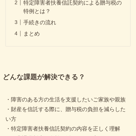
移住・不動産情報
特定障害者扶養信託契約による贈与税の
引換券をもらってお得に暮らそ
特例とは？
う！
手続きの流れ
ポイントまとまる。支払いなめら
か。暮らしとつながる、イオンのト
まとめ
ータルアプリ と...
2022年12月7日
NISA利用状況を徹底分析：利用口
資産運用
座数・買付額の推移と年代別動向
金融庁が公表した「NISA口座の利用
どんな課題が解決できる？
状況（2024年9月末時点）」のデー
タによると、NI...
2025年2月10日
・障害のある方の生活を支援したいご家族や親族
仙台市 就学援助制度を活用しよ
・財産を信託する際に、贈与税の負担を減らした
暮らし・ライフスタイル
う
い方
就学援助制度とは？ 就学援助制度と
・特定障害者扶養信託契約の内容を正しく理解
は、経済的な理由などにより就学が