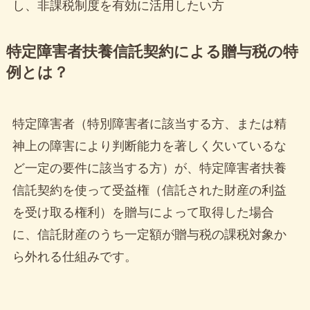
困難と認めら...
し、非課税制度を有効に活用したい方
2023年7月13日
特定障害者扶養信託契約による贈与税の特
More Read
例とは？
特定障害者（特別障害者に該当する方、または精
神上の障害により判断能力を著しく欠いているな
NEWS
新着記事
新着掲載店舗
ど一定の要件に該当する方）が、特定障害者扶養
信託契約を使って受益権（信託された財産の利益
「mofusand もふもふスト
ア」が仙台PARCOに2025年4
を受け取る権利）を贈与によって取得した場合
月オープン！猫好き必見の癒
に、信託財産のうち一定額が贈与税の課税対象か
しスポット
ら外れる仕組みです。
2025年4月7日
マイメロディ＆クロミのアニ
バーサリーパーティが仙台